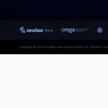
跳
至
内
容