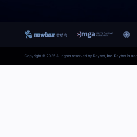
跳
至
内
容