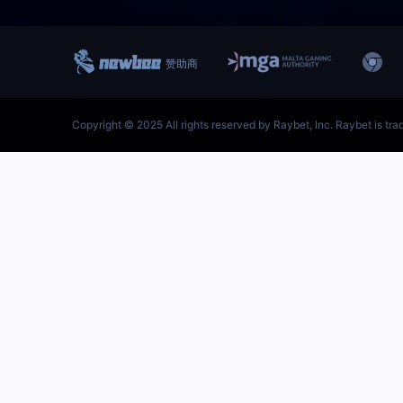
跳
至
内
容